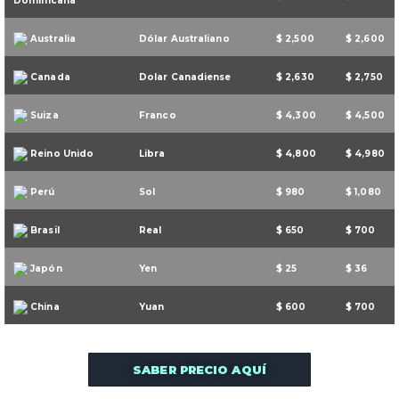
Dominicana
Australia
Dólar Australiano
$ 2,500
$ 2,600
Canada
Dolar Canadiense
$ 2,630
$ 2,750
Suiza
Franco
$ 4,300
$ 4,500
Reino Unido
Libra
$ 4,800
$ 4,980
Perú
Sol
$ 980
$ 1,080
Brasil
Real
$ 650
$ 700
Japón
Yen
$ 25
$ 36
China
Yuan
$ 600
$ 700
SABER PRECIO AQUÍ