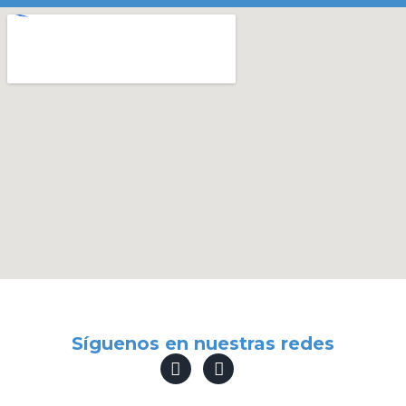
Síguenos en nuestras redes
F
I
a
n
c
s