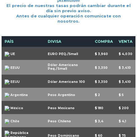
¡Atención!
El precio de nuestras tasas podrán cambiar durante el
día sin previo aviso.
Antes de cualquier operación comunicate con
nosotros.
PAÍS
DIVISA
COMPRA
VENTA
UE
EURO PEQ./Small
$ 3,960
$ 4,030
Dólar Americano
EEUU
$ 3,350
$ 3,410
Peq./Small
EEUU
Dólar Americano 100
$ 3,350
$ 3,410
Argentina
Peso Argentino
$ 2
$ 5
México
Peso Mexicano
$ 180
$ 200
Chile
Peso Chileno
$ 3,4
$ 4,1
República
Peso Dominicano
$ 60
$ 75