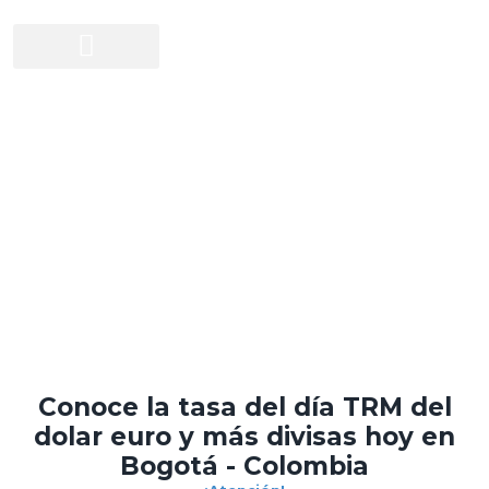
Ir
al
contenido
Oficina de Cambios de Divisas
Precio Euro Dólar Hoy Tasa del día TRM
Consulta ahora el precio Euro y Dólar de hoy
Compramos y vendemos divisas de más de 15 países.
Conoce la tasa del día TRM del
dolar euro y más divisas hoy en
Bogotá - Colombia